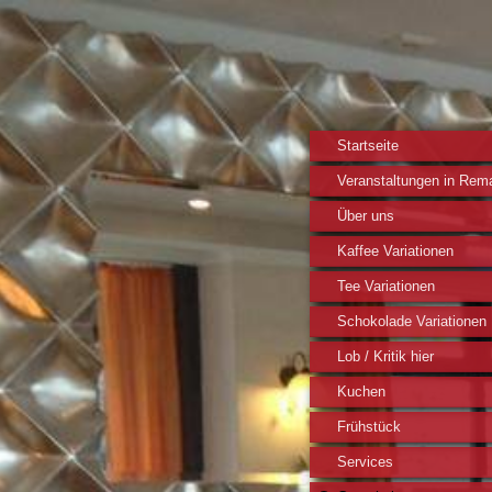
Startseite
Veranstaltungen in Rem
Über uns
Kaffee Variationen
Tee Variationen
Schokolade Variationen
Lob / Kritik hier
Kuchen
Frühstück
Services