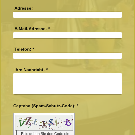
Adresse:
E-Mail-Adresse:
*
Telefon:
*
Ihre Nachricht:
*
Captcha (Spam-Schutz-Code): *
Bitte geben Sie den Code ein